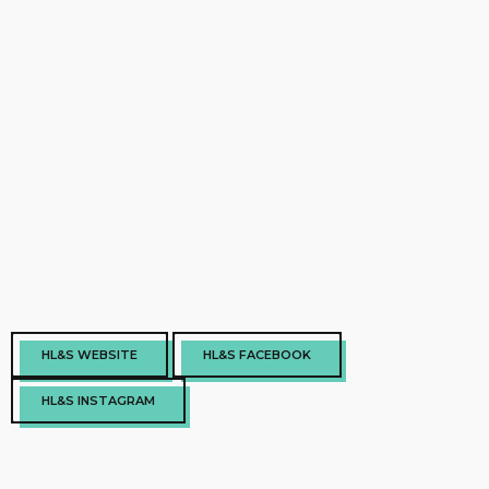
HL&S WEBSITE
HL&S FACEBOOK
HL&S INSTAGRAM